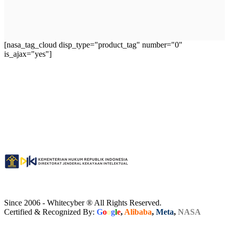
[nasa_tag_cloud disp_type="product_tag" number="0"
is_ajax="yes"]
Since 2006 - Whitecyber ® All Rights Reserved.
Certified & Recognized By:
G
o
o
g
l
e
,
Alibaba
,
Meta
,
NASA