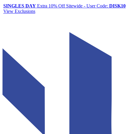
SINGLES DAY
Extra 10% Off Sitewide - User Code:
DISK10
View Exclusions