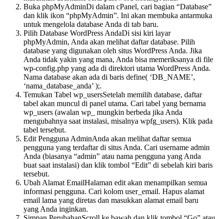
Buka phpMyAdminDi dalam cPanel, cari bagian “Database”
dan klik ikon “phpMyAdmin”. Ini akan membuka antarmuka
untuk mengelola database Anda di tab baru.
Pilih Database WordPress AndaDi sisi kiri layar
phpMyAdmin, Anda akan melihat daftar database. Pilih
database yang digunakan oleh situs WordPress Anda. Jika
Anda tidak yakin yang mana, Anda bisa memeriksanya di file
wp-config.php yang ada di direktori utama WordPress Anda.
Nama database akan ada di baris define( ‘DB_NAME’,
‘nama_database_anda’ );.
Temukan Tabel wp_usersSetelah memilih database, daftar
tabel akan muncul di panel utama. Cari tabel yang bernama
wp_users (awalan wp_ mungkin berbeda jika Anda
mengubahnya saat instalasi, misalnya wpfg_users). Klik pada
tabel tersebut.
Edit Pengguna AdminAnda akan melihat daftar semua
pengguna yang terdaftar di situs Anda. Cari username admin
Anda (biasanya “admin” atau nama pengguna yang Anda
buat saat instalasi) dan klik tombol “Edit” di sebelah kiri baris
tersebut.
Ubah Alamat EmailHalaman edit akan menampilkan semua
informasi pengguna. Cari kolom user_email. Hapus alamat
email lama yang diretas dan masukkan alamat email baru
yang Anda inginkan.
Simpan PerubahanScroll ke bawah dan klik tombol “Go” atau