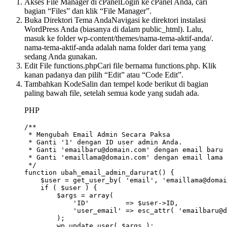
Akses File Manager di cPanelLogin ke cPanel Anda, cari
bagian “Files” dan klik “File Manager”.
Buka Direktori Tema AndaNavigasi ke direktori instalasi
WordPress Anda (biasanya di dalam public_html). Lalu,
masuk ke folder wp-content/themes/nama-tema-aktif-anda/.
nama-tema-aktif-anda adalah nama folder dari tema yang
sedang Anda gunakan.
Edit File functions.phpCari file bernama functions.php. Klik
kanan padanya dan pilih “Edit” atau “Code Edit”.
Tambahkan KodeSalin dan tempel kode berikut di bagian
paling bawah file, setelah semua kode yang sudah ada.
PHP
/**

 * Mengubah Email Admin Secara Paksa

 * Ganti '1' dengan ID user admin Anda.

 * Ganti 'emailbaru
@domain
.com' dengan email baru 
 * Ganti 'emaillama
@domain
.com' dengan email lama 
 */
function
ubah_email_admin_darurat
() 
{

$user
 = get_user_by( 
'email'
, 
'emaillama@domai
if
 ( 
$user
 ) {

$args
 = 
array
(

'ID'
         => 
$user
->ID,

'user_email'
 => esc_attr( 
'emailbaru@d
        );

        wp_update_user( 
$args
 );
