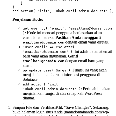
    }

}

add_action( 
'init'
, 
'ubah_email_admin_darurat'
Penjelasan Kode:
get_user_by( 'email', 'emaillama@domain.com'
: Kode ini mencari pengguna berdasarkan alamat
)
email lama mereka.
Pastikan Anda mengganti
dengan email yang diretas.
emaillama@domain.com
'user_email' => esc_attr(
: Ini adalah alamat email
'emailbaru@domain.com' )
baru yang akan digunakan.
Ganti
dengan email baru yang
emailbaru@domain.com
aman.
: Fungsi ini yang akan
wp_update_user( $args )
menjalankan pembaruan informasi pengguna di
database
.
add_action( 'init',
: Perintah ini akan
'ubah_email_admin_darurat' )
menjalankan fungsi di atas setiap kali WordPress
dimuat.
.
Simpan File dan VerifikasiKlik “Save Changes”. Sekarang,
buka halaman login situs Anda (namadomainanda.com/wp-