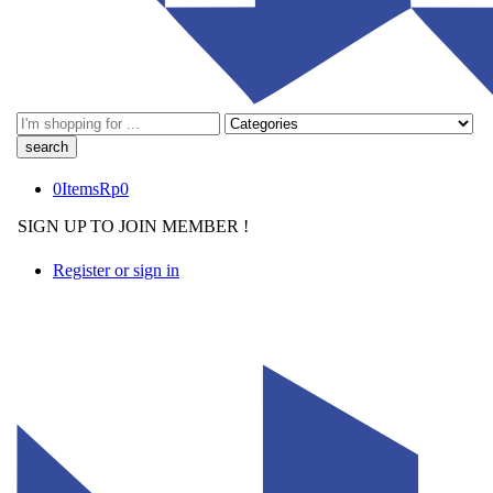
Search
here
0
Items
Rp
0
SIGN UP TO JOIN MEMBER !
Register or sign in