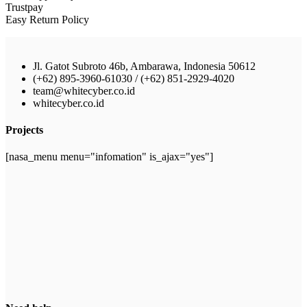
Trustpay
Easy Return Policy
Jl. Gatot Subroto 46b, Ambarawa, Indonesia 50612
(+62) 895-3960-61030 / (+62) 851-2929-4020
team@whitecyber.co.id
whitecyber.co.id
Projects
[nasa_menu menu="infomation" is_ajax="yes"]