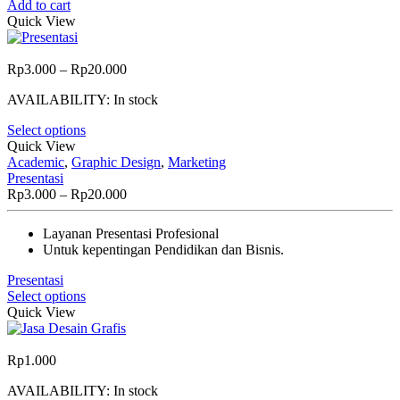
Add to cart
Quick View
Price
Rp
3.000
–
Rp
20.000
range:
AVAILABILITY:
In stock
Rp3.000
through
Select options
Rp20.000
Quick View
Academic
,
Graphic Design
,
Marketing
Presentasi
Price
Rp
3.000
–
Rp
20.000
range:
Rp3.000
Layanan Presentasi Profesional
through
Untuk kepentingan Pendidikan dan Bisnis.
Rp20.000
Presentasi
Select options
Quick View
Rp
1.000
AVAILABILITY:
In stock