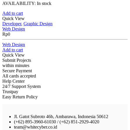
AVAILABILITY:
In stock
Add to cart
Quick View
Developer
,
Graphic Design
Web Design
Rp
0
Web Design
Add to cart
Quick View
Submit Projects
within minutes
Secure Payment
All cards accepted
Help Center
24/7 Support System
Trustpay
Easy Return Policy
Jl. Gatot Subroto 46b, Ambarawa, Indonesia 50612
(+62) 895-3960-61030 / (+62) 851-2929-4020
team@whitecyber.co.id