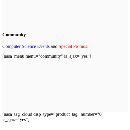
Community
Computer Science Events
and
Special Promos
!
[nasa_menu menu="community" is_ajax="yes"]
[nasa_tag_cloud disp_type="product_tag" number="0"
is_ajax="yes"]