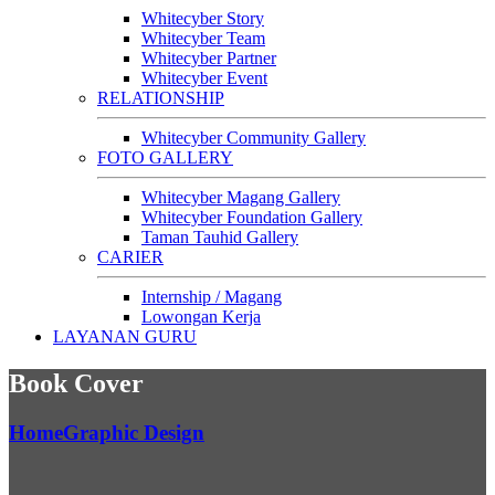
Whitecyber Story
Whitecyber Team
Whitecyber Partner
Whitecyber Event
RELATIONSHIP
Whitecyber Community Gallery
FOTO GALLERY
Whitecyber Magang Gallery
Whitecyber Foundation Gallery
Taman Tauhid Gallery
CARIER
Internship / Magang
Lowongan Kerja
LAYANAN GURU
Book Cover
Home
Graphic Design