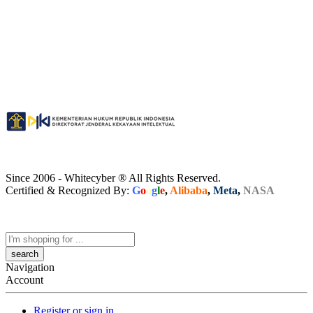
Since 2006 - Whitecyber ® All Rights Reserved.
Certified & Recognized By:
G
o
o
g
l
e
,
Alibaba
,
Meta
,
NASA
Search
here
Navigation
Account
Register or sign in