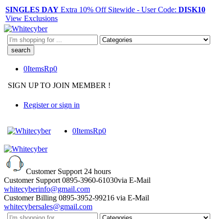
SINGLES DAY
Extra 10% Off Sitewide - User Code:
DISK10
View Exclusions
Search
here
0
Items
Rp
0
SIGN UP TO JOIN MEMBER !
Register or sign in
0
Items
Rp
0
Customer Support
24 hours
Customer Support
0895-3960-61030
via E-Mail
whitecyberinfo@gmail.com
Customer Billing
0895-3952-99216
via E-Mail
whitecybersales@gmail.com
Search