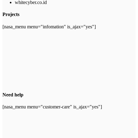
whitecyber.co.id
Projects
[nasa_menu menu="infomation" is_ajax="yes"]
Need help
[nasa_menu menu="customer-care" is_ajax="yes"]