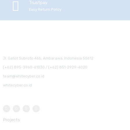
Trustpay
Easy Return Policy
Jl. Gatot Subroto 46b, Ambarawa, Indonesia 50612
(+62) 895-3960-61030 / (+62) 851-2929-4020
team@whitecyber.co.id
whitecyber.co.id
Projects