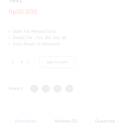
Text
Rp
50.000
Ubah File Menjadi Data
Ready File : Txt, Xls, Csv, dll.
Data Ready to Research
ADD TO CART
Share it:
Description
Reviews (0)
Guarantee