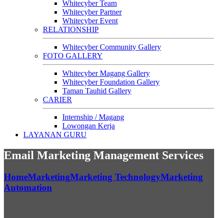
Whitecyber Team
Whitecyber Partner
Whitecyber Event
RELATIONSHIP
Whitecyber Community Gallery
FOTO GALLERY
Whitecyber Magang Gallery
Whitecyber Foundation Gallery
Taman Tauhid Gallery
CARIER
Internship / Magang
Lowongan Kerja
LAYANAN GURU
Email Marketing Management Services
Home
Marketing
Marketing Technology
Marketing
Automation