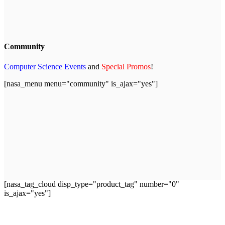
Community
Computer Science Events
and
Special Promos
!
[nasa_menu menu="community" is_ajax="yes"]
[nasa_tag_cloud disp_type="product_tag" number="0"
is_ajax="yes"]