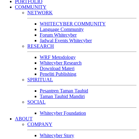
PORTFOLIO
COMMUNITY
NETWORK
WHITECYBER COMMUNITY
Language Community
Forum Whitecyber
Jadwal Events Whitecyber
RESEARCH
WRF Metodology
Whitecyber Research
Download Materi
Peneliti Publishing
SPIRITUAL
Pesantren Taman Tauhid
Taman Tauhid Mandiri
SOCIAL
Whitecyber Foundation
ABOUT
COMPANY
Whitecyber Story