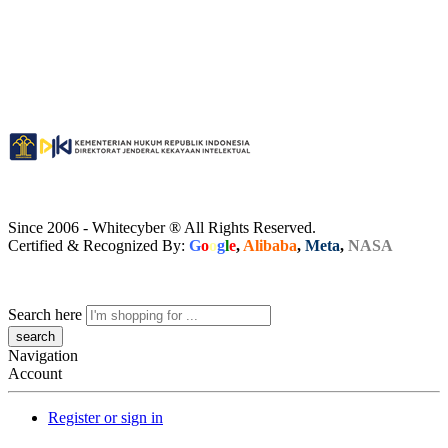
Since 2006 - Whitecyber ® All Rights Reserved.
Certified & Recognized By:
G
o
o
g
l
e
,
Alibaba
,
Meta
,
NASA
Search here
Navigation
Account
Register or sign in