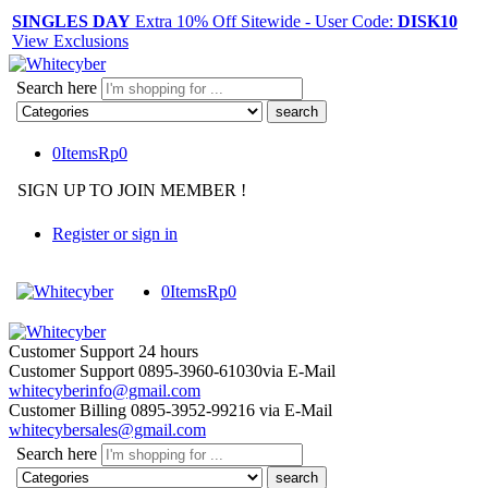
SINGLES DAY
Extra 10% Off Sitewide - User Code:
DISK10
View Exclusions
Search here
0
Items
Rp
0
SIGN UP TO JOIN MEMBER !
Register or sign in
0
Items
Rp
0
Customer Support
24 hours
Customer Support
0895-3960-61030
via E-Mail
whitecyberinfo@gmail.com
Customer Billing
0895-3952-99216
via E-Mail
whitecybersales@gmail.com
Search here