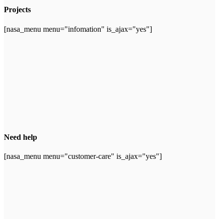
Projects
[nasa_menu menu="infomation" is_ajax="yes"]
Need help
[nasa_menu menu="customer-care" is_ajax="yes"]