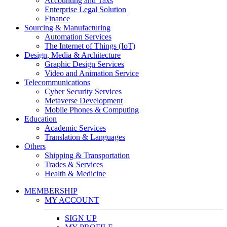
Accounting and Taxs
Enterprise Legal Solution
Finance
Sourcing & Manufacturing
Automation Services
The Internet of Things (IoT)
Design, Media & Architecture
Graphic Design Services
Video and Animation Service
Telecommunications
Cyber Security Services
Metaverse Development
Mobile Phones & Computing
Education
Academic Services
Translation & Languages
Others
Shipping & Transportation
Trades & Services
Health & Medicine
MEMBERSHIP
MY ACCOUNT
SIGN UP