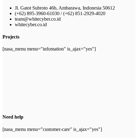
Jl. Gatot Subroto 46b, Ambarawa, Indonesia 50612
(+62) 895-3960-61030 / (+62) 851-2929-4020
team@whitecyber.co.id
whitecyber.co.id
Projects
[nasa_menu menu="infomation" is_ajax="yes"]
Need help
[nasa_menu menu="customer-care" is_ajax="yes"]