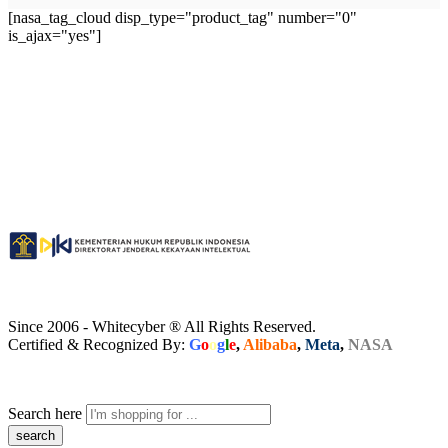
[nasa_tag_cloud disp_type="product_tag" number="0"
is_ajax="yes"]
Since 2006 - Whitecyber ® All Rights Reserved.
Certified & Recognized By:
G
o
o
g
l
e
,
Alibaba
,
Meta
,
NASA
Search here