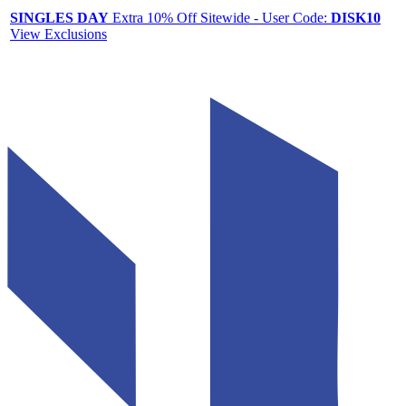
SINGLES DAY
Extra 10% Off Sitewide - User Code:
DISK10
View Exclusions