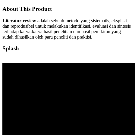
About This Product
Literatur review
adalah sebuah metode yang sistematis, eksplisit
dan reprodusibel untuk melakukan identifikasi, evaluasi dan sintesis
terhadap karya-karya hasil penelitian dan hasil pemikiran yang
sudah dihasilkan oleh para peneliti dan praktisi.
Splash