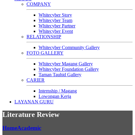
COMPANY
Whitecyber Story
Whitecyber Team
Whitecyber Partner
Whitecyber Event
RELATIONSHIP
Whitecyber Community Gallery
FOTO GALLERY
Whitecyber Magang Gallery
Whitecyber Foundation Gallery
Taman Tauhid Gallery
CARIER
Internship / Magang
Lowongan Kerja
LAYANAN GURU
Literature Review
Home
Academic