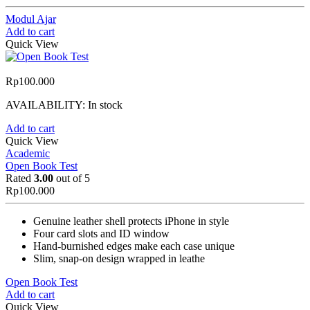
Modul Ajar
Add to cart
Quick View
Rp
100.000
AVAILABILITY:
In stock
Add to cart
Quick View
Academic
Open Book Test
Rated
3.00
out of 5
Rp
100.000
Genuine leather shell protects iPhone in style
Four card slots and ID window
Hand-burnished edges make each case unique
Slim, snap-on design wrapped in leathe
Open Book Test
Add to cart
Quick View