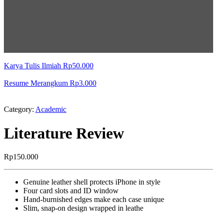
Karya Tulis Ilmiah
Rp
50.000
Resume Merangkum
Rp
3.000
Category:
Academic
Literature Review
Rp
150.000
Genuine leather shell protects iPhone in style
Four card slots and ID window
Hand-burnished edges make each case unique
Slim, snap-on design wrapped in leathe