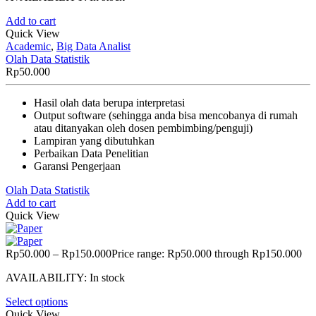
Add to cart
Quick View
Academic
,
Big Data Analist
Olah Data Statistik
Rp
50.000
Hasil olah data berupa interpretasi
Output software (sehingga anda bisa mencobanya di rumah
atau ditanyakan oleh dosen pembimbing/penguji)
Lampiran yang dibutuhkan
Perbaikan Data Penelitian
Garansi Pengerjaan
Olah Data Statistik
Add to cart
Quick View
Rp
50.000
–
Rp
150.000
Price range: Rp50.000 through Rp150.000
AVAILABILITY:
In stock
Select options
Quick View