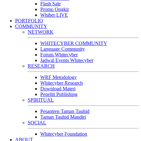
Flash Sale
Promo Ongkir
Whiber LIVE
PORTFOLIO
COMMUNITY
NETWORK
WHITECYBER COMMUNITY
Language Community
Forum Whitecyber
Jadwal Events Whitecyber
RESEARCH
WRF Metodology
Whitecyber Research
Download Materi
Peneliti Publishing
SPIRITUAL
Pesantren Taman Tauhid
Taman Tauhid Mandiri
SOCIAL
Whitecyber Foundation
ABOUT