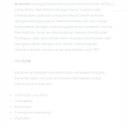
Arduino
menggunakan keluarga mikrokontroler ATMega
yang dirilis oleh Atmel sebagai basis, namun ada
Viewed
individu/perusahaan yang membuat
clone
arduino
dengan menggunakan mikrokontroler lain dan tetap
kompatibel dengan arduino pada level hardware. Untuk
fleksibilitas, program dimasukkan melalui bootloader
meskipun ada opsi untuk mem-bypass bootloader dan
menggunakan pengunduh untuk memprogram
mikrokontroler secara langsung melalui port ISP.
TUJUAN
Karena rancangan hardware dan software Arduino
bersifat open-source, produsen lain bebas untuk
menirunya, misalnya:
SENTSOR Uno Plus
Freeduino
Robotdyn
Freeduino MaxSerial
Zigduino