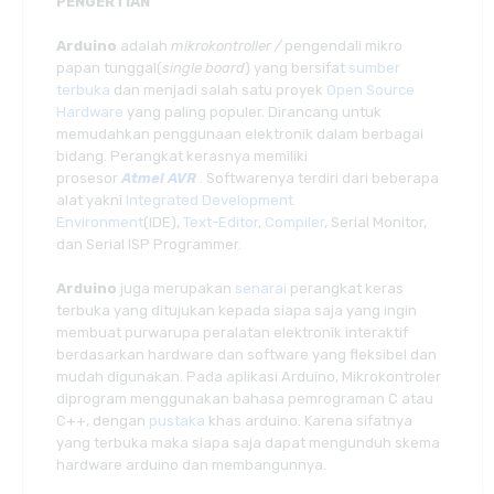
PENGERTIAN
Arduino
adalah
mikrokontroller /
pengendali mikro
papan tunggal(
single board
) yang bersifat
sumber
terbuka
dan menjadi salah satu proyek
Open Source
Hardware
yang paling populer. Dirancang untuk
memudahkan penggunaan elektronik dalam berbagai
bidang. Perangkat kerasnya memiliki
prosesor
Atmel
AVR
. Softwarenya terdiri dari beberapa
alat yakni
Integrated Development
Environment
(IDE),
Text-Editor
,
Compiler
, Serial Monitor,
dan Serial ISP Programmer.
Arduino
juga merupakan
senarai
perangkat keras
terbuka yang ditujukan kepada siapa saja yang ingin
membuat purwarupa peralatan elektronik interaktif
berdasarkan hardware dan software yang fleksibel dan
mudah digunakan. Pada aplikasi Arduino, Mikrokontroler
diprogram menggunakan bahasa pemrograman C atau
C++, dengan
pustaka
khas arduino. Karena sifatnya
yang terbuka maka siapa saja dapat mengunduh skema
hardware arduino dan membangunnya.