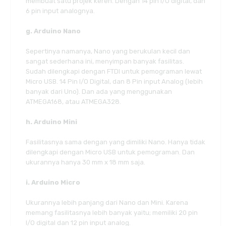
membuat satu projek keren. Dengan 14 pin I/O digital, dan
6 pin input analognya.
g. Arduino Nano
Sepertinya namanya, Nano yang berukulan kecil dan
sangat sederhana ini, menyimpan banyak fasilitas.
Sudah dilengkapi dengan FTDI untuk pemograman lewat
Micro USB. 14 Pin I/O Digital, dan 8 Pin input Analog (lebih
banyak dari Uno). Dan ada yang menggunakan
ATMEGA168, atau ATMEGA328.
h. Arduino Mini
Fasilitasnya sama dengan yang dimiliki Nano. Hanya tidak
dilengkapi dengan Micro USB untuk pemograman. Dan
ukurannya hanya 30 mm x 18 mm saja.
i. Arduino Micro
Ukurannya lebih panjang dari Nano dan Mini. Karena
memang fasilitasnya lebih banyak yaitu; memiliki 20 pin
I/O digital dan 12 pin input analog.