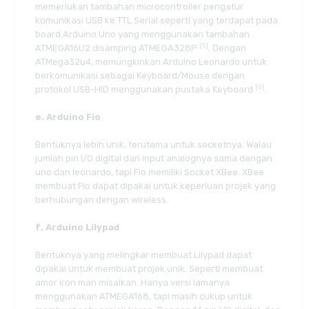
memerlukan tambahan microcontroller pengatur
komunikasi USB ke TTL Serial seperti yang terdapat pada
board Arduino Uno yang menggunakan tambahan
[5]
ATMEGA16U2 disamping ATMEGA328P
. Dengan
ATMega32u4, memungkinkan Arduino Leonardo untuk
berkomunikasi sebagai Keyboard/Mouse dengan
[6]
protokol USB-HID menggunakan pustaka Keyboard
.
e. Arduino Fio
Bentuknya lebih unik, terutama untuk socketnya. Walau
jumlah pin I/O digital dan input analognya sama dengan
uno dan leonardo, tapi Fio memiliki Socket XBee. XBee
membuat Fio dapat dipakai untuk keperluan projek yang
berhubungan dengan wireless.
f. Arduino Lilypad
Bentuknya yang melingkar membuat Lilypad dapat
dipakai untuk membuat projek unik. Seperti membuat
amor iron man misalkan. Hanya versi lamanya
menggunakan ATMEGA168, tapi masih cukup untuk