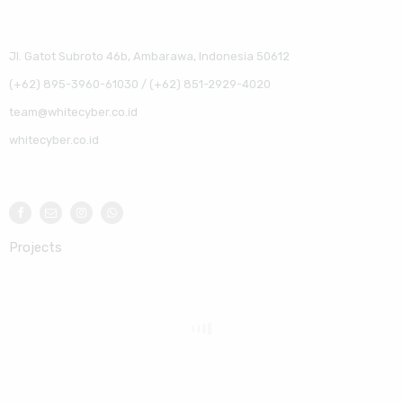
Jl. Gatot Subroto 46b, Ambarawa, Indonesia 50612
(+62) 895-3960-61030 / (+62) 851-2929-4020
team@whitecyber.co.id
whitecyber.co.id
Projects