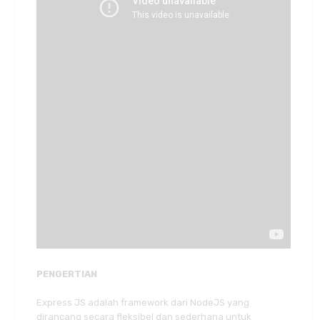
PENGERTIAN
Express JS adalah framework dari NodeJS yang
dirancang secara fleksibel dan sederhana untuk