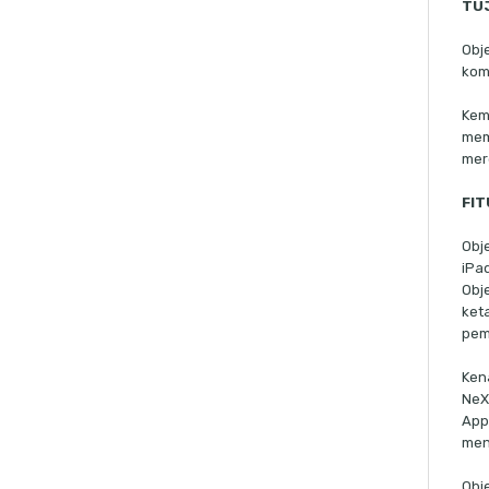
TU
Obj
kom
Kem
mem
mer
FIT
Obj
iPa
Obj
ket
pem
Ken
NeX
App
men
Obj