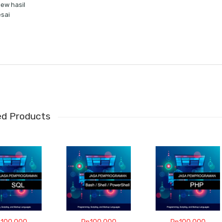
iew hasil
esai
ed Products