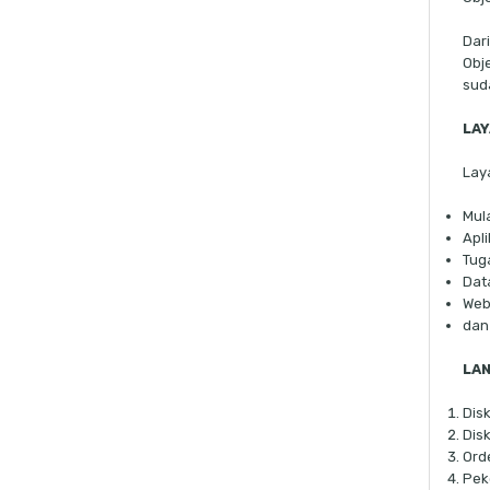
Dar
Obj
sud
LA
Lay
Mula
Apli
Tug
Dat
Web
dan
LA
Dis
Dis
Ord
Pek