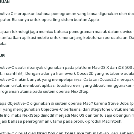
JUAN
ective C merupakan bahasa pemograman yang biasa digunakan oleh de
puter. Biasanya untuk operating sistem buatan Apple.
ajuan teknologi juga memicu bahasa pemograman masuk dalam device 
anfaatkan aplikasi mobile untuk menunjang kebutuhan perusahaan. Da
eka.
UR
ective-C saat ini banyak digunakan pada platform Mac OS X dan iOS (iOS
d… naahhhh!). Dengan adanya framework Cocos2D yang notabene adala
ective-C makin banyak yang mempelajarinya. Catatan Cocos2D merupak
ahuan untuk membuat aplikasi touchscreen) yang dibuat menggunakan O
rograman utama pada sistem operasi NextStep.
apa Objective-C digunakan di sistem operasi Mac? karena Steve Jobs (
T yang menggunakan Objective-C berlisensi dari StepStone untuk membu
le Inc. maka NextStep dimodif menjadi Mac OS dan tentu saja dibangun
jadi bahasa pemrograman utama pada produk-produk MacIntosh.
ective-C dibuat oleh
Brad Cox
dan
Tom Love
tahun 80-an. Perusahaan