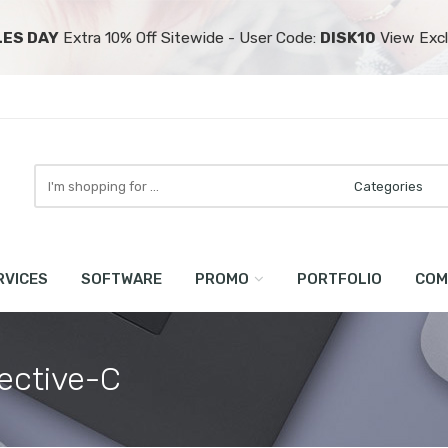
LES DAY
Extra 10% Off Sitewide - User Code:
DISK10
View Excl
Search
here
RVICES
SOFTWARE
PROMO
PORTFOLIO
COM
ective-C