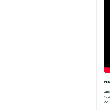
PE
Obj
kat
pem