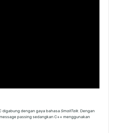
 C digabung dengan gaya bahasa
SmallTalk
. Dengan
kan message passing sedangkan C++ menggunakan