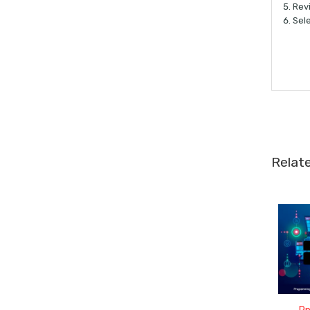
Rev
Sel
Relat