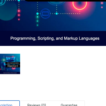
cription
Reviews (0)
Guarantee