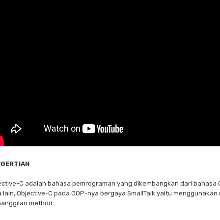
NGERTIAN
ective-C adalah bahasa pemrograman yang dikembangkan dari bahasa
a lain, Objective-C pada OOP-nya bergaya SmallTalk yaitu mengguna
anggilan method.