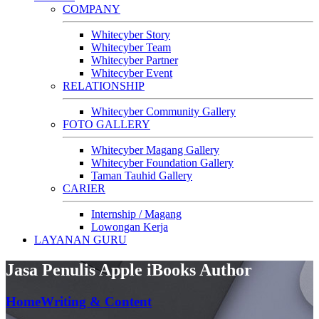
COMPANY
Whitecyber Story
Whitecyber Team
Whitecyber Partner
Whitecyber Event
RELATIONSHIP
Whitecyber Community Gallery
FOTO GALLERY
Whitecyber Magang Gallery
Whitecyber Foundation Gallery
Taman Tauhid Gallery
CARIER
Internship / Magang
Lowongan Kerja
LAYANAN GURU
Jasa Penulis Apple iBooks Author
Home
Writing & Content