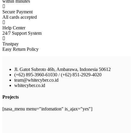
within minutes
Secure Payment
All cards accepted
Help Center
24/7 Support System
Trustpay
Easy Return Policy
Jl. Gatot Subroto 46b, Ambarawa, Indonesia 50612
(+62) 895-3960-61030 / (+62) 851-2929-4020
team@whitecyber.co.id
whitecyber.co.id
Projects
[nasa_menu menu="infomation" is_ajax="yes"]