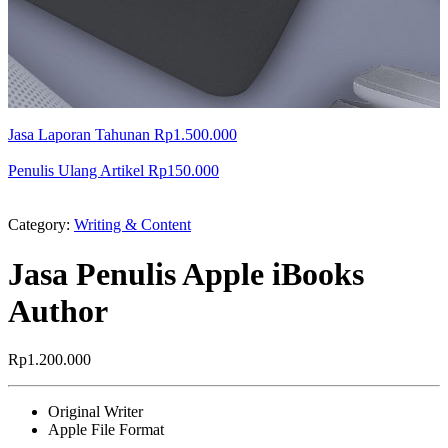
Jasa Laporan Tahunan
Rp
1.500.000
Penulis Ulang Artikel
Rp
150.000
Category:
Writing & Content
Jasa Penulis Apple iBooks
Author
Rp
1.200.000
Original Writer
Apple File Format