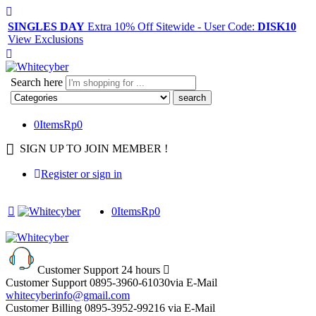
SINGLES DAY
Extra 10% Off Sitewide - User Code:
DISK10
View Exclusions
Search here
0
Items
Rp
0
SIGN UP TO JOIN MEMBER !
Register or sign in
0
Items
Rp
0
Customer Support
24 hours
Customer Support
0895-3960-61030
via E-Mail
whitecyberinfo@gmail.com
Customer Billing
0895-3952-99216
via E-Mail