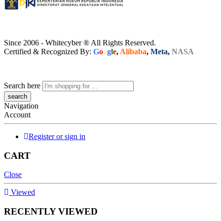
Since 2006 - Whitecyber ® All Rights Reserved.
Certified & Recognized By:
G
o
o
g
l
e
,
Alibaba
,
Meta
,
NASA
Search here
Navigation
Account
Register or sign in
CART
Close
Viewed
RECENTLY VIEWED