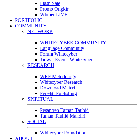
Flash Sale
Promo Ongkir
Whiber LIVE
PORTFOLIO
COMMUNITY
NETWORK
WHITECYBER COMMUNITY
Language Community
Forum Whitecyber
Jadwal Events Whitecyber
RESEARCH
WRF Metodology
Whitecyber Research
Download Materi
Peneliti Publishing
SPIRITUAL
Pesantren Taman Tauhid
Taman Tauhid Mandiri
SOCIAL
Whitecyber Foundation
ABOUT