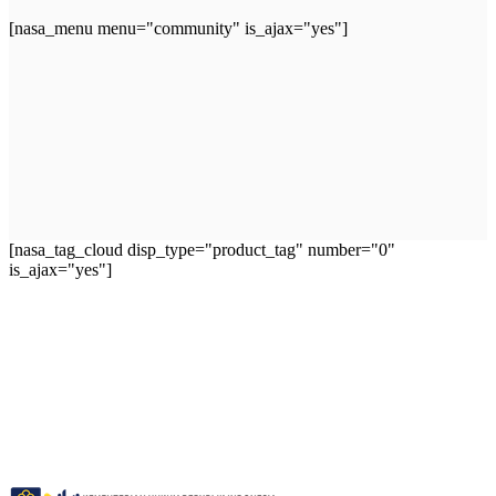
[nasa_menu menu="community" is_ajax="yes"]
[nasa_tag_cloud disp_type="product_tag" number="0"
is_ajax="yes"]