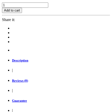
Jasa
Social
Add to cart
Media
Copy
Share it:
quantity
Description
|
Reviews (0)
|
Guarantee
|