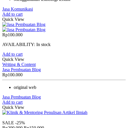
Jasa Komunikasi
Add to cart
Quick View
Rp
100.000
AVAILABILITY:
In stock
Add to cart
Quick View
Writing & Content
Jasa Pembuatan Blog
Rp
100.000
original web
Jasa Pembuatan Blog
Add to cart
Quick View
SALE
-25%
Original
Current
Rp
200.000
Rp
150.000