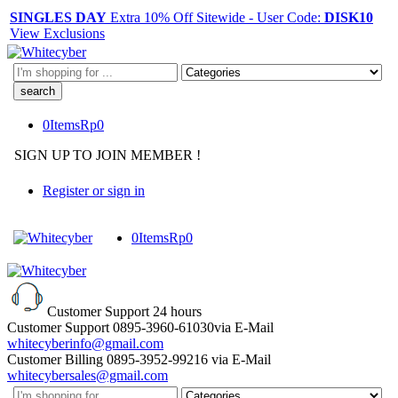
SINGLES DAY
Extra 10% Off Sitewide - User Code:
DISK10
View Exclusions
Search
here
0
Items
Rp
0
SIGN UP TO JOIN MEMBER !
Register or sign in
0
Items
Rp
0
Customer Support
24 hours
Customer Support
0895-3960-61030
via E-Mail
whitecyberinfo@gmail.com
Customer Billing
0895-3952-99216
via E-Mail
whitecybersales@gmail.com
Search