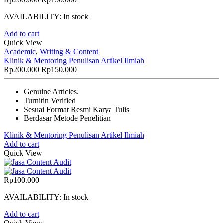
price
price
AVAILABILITY:
In stock
was:
is:
Rp200.000.
Rp150.000.
Add to cart
Quick View
Academic
,
Writing & Content
Klinik & Mentoring Penulisan Artikel Ilmiah
Original
Current
Rp
200.000
Rp
150.000
price
price
was:
is:
Genuine Articles.
Rp200.000.
Rp150.000.
Turnitin Verified
Sesuai Format Resmi Karya Tulis
Berdasar Metode Penelitian
Klinik & Mentoring Penulisan Artikel Ilmiah
Add to cart
Quick View
Rp
100.000
AVAILABILITY:
In stock
Add to cart
Quick View