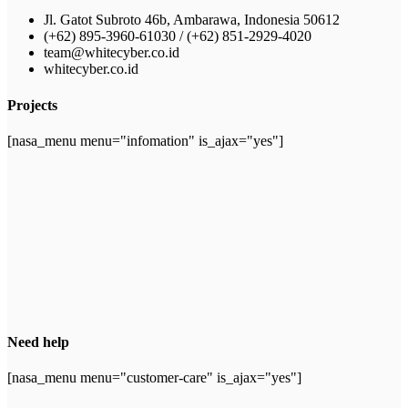
Jl. Gatot Subroto 46b, Ambarawa, Indonesia 50612
(+62) 895-3960-61030 / (+62) 851-2929-4020
team@whitecyber.co.id
whitecyber.co.id
Projects
[nasa_menu menu="infomation" is_ajax="yes"]
Need help
[nasa_menu menu="customer-care" is_ajax="yes"]