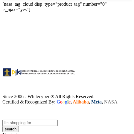
[nasa_tag_cloud disp_type="product_tag" number="0"
is_ajax="yes"]
Since 2006 - Whitecyber ® All Rights Reserved.
Certified & Recognized By:
G
o
o
g
l
e
,
Alibaba
,
Meta
,
NASA
Search
here