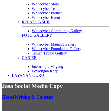
Whitecyber Story
Whitecyber Team
Whitecyber Partner
Whitecyber Event
RELATIONSHIP
Whitecyber Community Gallery
FOTO GALLERY
Whitecyber Magang Gallery
Whitecyber Foundation Gallery
Taman Tauhid Gallery
CARIER
Internship / Magang
Lowongan Kerja
LAYANAN GURU
Jasa Social Media Copy
Home
Writing & Content