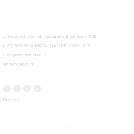
Jl. Gatot Subroto 46b, Ambarawa, Indonesia 50612
(+62) 895-3960-61030 / (+62) 851-2929-4020
team@whitecyber.co.id
whitecyber.co.id
Projects