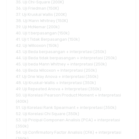
35. Uji Chi-Square (200K)
36. Uji Friedman (150K)
37. Uji Kruskal Wallis (200K)
38. Uji Mann Whitney (150K)
39. Uji McNemar (200k)
40. Uji t berpasangan (150k)
41. Uji t Tidak Berpasangan (150k)
42. Uji Willcoxon (150k)
43. Uji Beda berpasangan + interpretasi (250k)
44. Uji Beda tidak berpasangan + interpretasi (250k)
45. Uji beda Mann Whitney + interpretasi (250k)
46. Uji Beda Wilcoxon + Interpretasi (250k)
47. Uji One Way Anova + interpretasi (350k)
48. Uji Kruskal-Wallis + Interpretasi (350k)
49. Uji Repeated Anova + Interpretasi (350k)
50. Uji Korelasi Pearson Product Moment + Interpretasi
(400k)
51. Uji Korelasi Rank Spearmant + interpretasi (350k)
52. Uji Korelasi Chi Square (350k)
53. Uji Pricipal Componen Analisis (PCA) + interpretasi
(350k)
54. Uji Confirmatory Factor Analisis (CFA) + interpretasi
(350k)