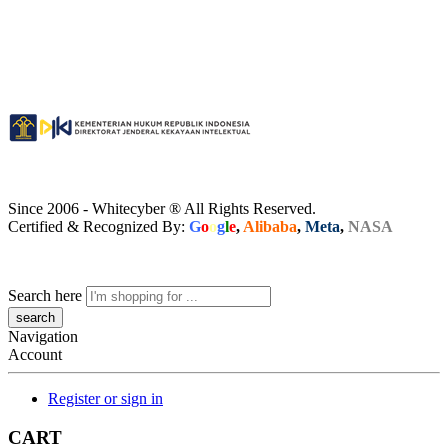
Since 2006 - Whitecyber ® All Rights Reserved.
Certified & Recognized By:
G
o
o
g
l
e
,
Alibaba
,
Meta
,
NASA
Search here
Navigation
Account
Register or sign in
CART