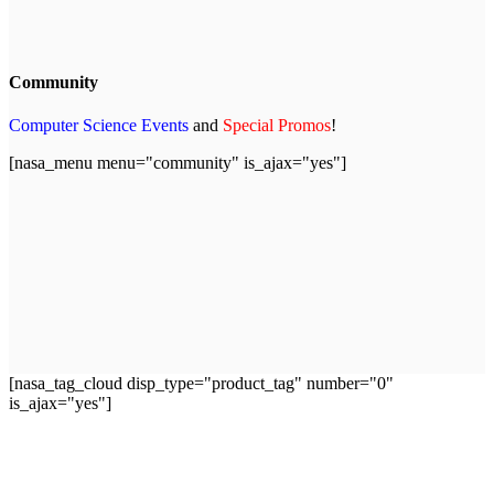
Community
Computer Science Events
and
Special Promos
!
[nasa_menu menu="community" is_ajax="yes"]
[nasa_tag_cloud disp_type="product_tag" number="0"
is_ajax="yes"]