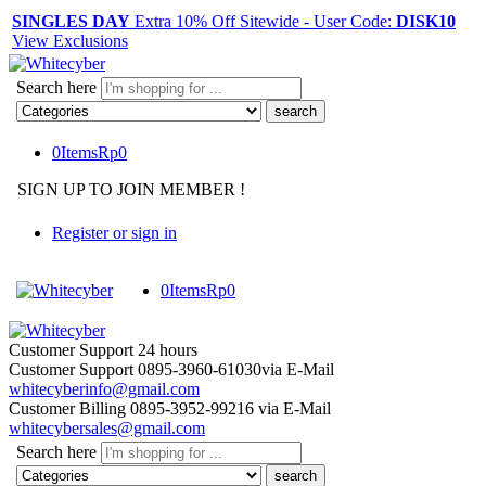
SINGLES DAY
Extra 10% Off Sitewide - User Code:
DISK10
View Exclusions
Search here
0
Items
Rp
0
SIGN UP TO JOIN MEMBER !
Register or sign in
0
Items
Rp
0
Customer Support
24 hours
Customer Support
0895-3960-61030
via E-Mail
whitecyberinfo@gmail.com
Customer Billing
0895-3952-99216
via E-Mail
whitecybersales@gmail.com
Search here