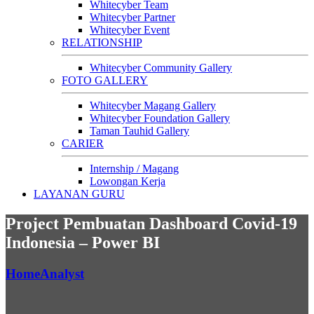
Whitecyber Team
Whitecyber Partner
Whitecyber Event
RELATIONSHIP
Whitecyber Community Gallery
FOTO GALLERY
Whitecyber Magang Gallery
Whitecyber Foundation Gallery
Taman Tauhid Gallery
CARIER
Internship / Magang
Lowongan Kerja
LAYANAN GURU
Project Pembuatan Dashboard Covid-19
Indonesia – Power BI
Home
Analyst