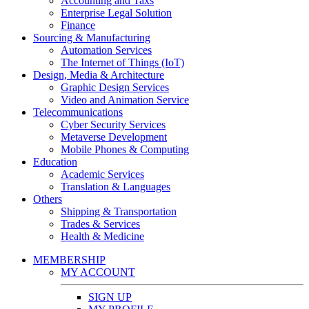
Accounting and Taxs
Enterprise Legal Solution
Finance
Sourcing & Manufacturing
Automation Services
The Internet of Things (IoT)
Design, Media & Architecture
Graphic Design Services
Video and Animation Service
Telecommunications
Cyber Security Services
Metaverse Development
Mobile Phones & Computing
Education
Academic Services
Translation & Languages
Others
Shipping & Transportation
Trades & Services
Health & Medicine
MEMBERSHIP
MY ACCOUNT
SIGN UP