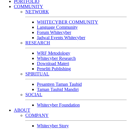
PORTFOLIO
COMMUNITY
NETWORK
WHITECYBER COMMUNITY
Language Community
Forum Whitecyber
Jadwal Events Whitecyber
RESEARCH
WRF Metodology
Whitecyber Research
Download Materi
Peneliti Publishing
SPIRITUAL
Pesantren Taman Tauhid
Taman Tauhid Mandiri
SOCIAL
Whitecyber Foundation
ABOUT
COMPANY
Whitecyber Story