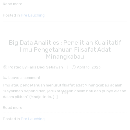
Read more
Posted in
Pre Lauching
Big Data Analitics : Penelitian Kualitatif
Ilmu Pengetahuan Filsafat Adat
Minangkabau
Posted By Faris Dedi Setiawan
April 16, 2023
Leave a comment
Ilmu atau pengetahuan menurut filsafat adat Minangkabau adalah
“kayakinan bapandirian, jadi katatapan dalam hati dan punyo alasan
dalam pikiran” (Madjo-Indo, […]
Read more
Posted in
Pre Lauching