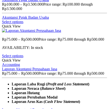
Rp
100.000
–
Rp
3.500.000
Price range: Rp100.000 through
Rp3.500.000
Akuntansi Pajak Badan Usaha
Select options
Quick View
Rp
75.000
–
Rp
500.000
Price range: Rp75.000 through Rp500.000
AVAILABILITY:
In stock
Select options
Quick View
Accounting
Laporan Akuntansi Perusahaan Jasa
Rp
75.000
–
Rp
500.000
Price range: Rp75.000 through Rp500.000
Laporan Laba Rugi (
Profit and Loss Statement
)
Laporan Neraca (
Balance Sheet
)
Laporan Hutang
Laporan Perubahan Modal
Laporan Arus Kas (
Cash Flow Statement
)