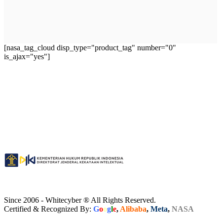
[nasa_tag_cloud disp_type="product_tag" number="0"
is_ajax="yes"]
Since 2006 - Whitecyber ® All Rights Reserved.
Certified & Recognized By:
G
o
o
g
l
e
,
Alibaba
,
Meta
,
NASA