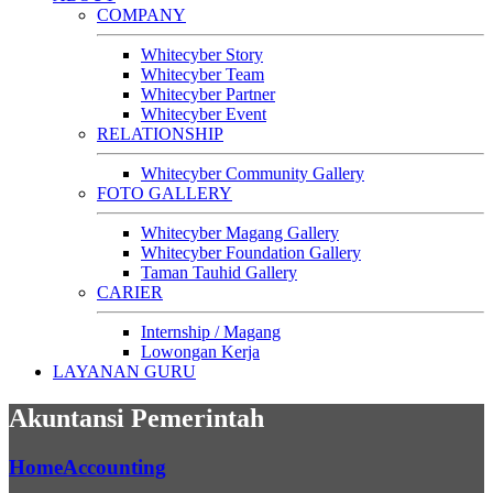
COMPANY
Whitecyber Story
Whitecyber Team
Whitecyber Partner
Whitecyber Event
RELATIONSHIP
Whitecyber Community Gallery
FOTO GALLERY
Whitecyber Magang Gallery
Whitecyber Foundation Gallery
Taman Tauhid Gallery
CARIER
Internship / Magang
Lowongan Kerja
LAYANAN GURU
Akuntansi Pemerintah
Home
Accounting