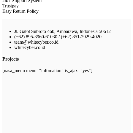
24/7 Support System
Trustpay
Easy Return Policy
Jl. Gatot Subroto 46b, Ambarawa, Indonesia 50612
(+62) 895-3960-61030 / (+62) 851-2929-4020
team@whitecyber.co.id
whitecyber.co.id
Projects
[nasa_menu menu="infomation" is_ajax="yes"]