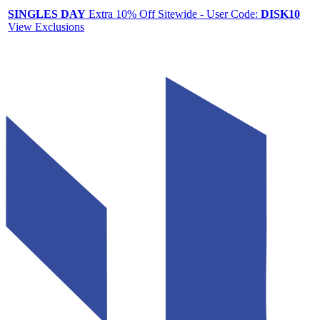
SINGLES DAY
Extra 10% Off Sitewide - User Code:
DISK10
View Exclusions