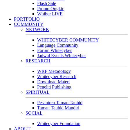
Flash Sale
Promo Ongkir
Whiber LIVE
PORTFOLIO
COMMUNITY
NETWORK
WHITECYBER COMMUNITY
Language Community
Forum Whitecyber
Jadwal Events Whitecyber
RESEARCH
WRF Metodology
Whitecyber Research
Download Materi
Peneliti Publishing
SPIRITUAL
Pesantren Taman Tauhid
Taman Tauhid Mandiri
SOCIAL
Whitecyber Foundation
ABOUT