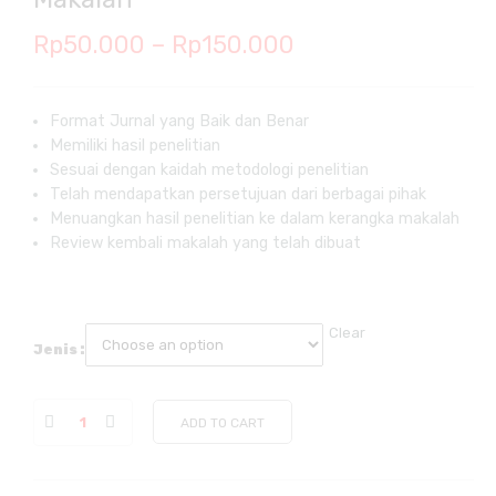
Price
Rp
50.000
–
Rp
150.000
range:
Rp50.000
Format Jurnal yang Baik dan Benar
Memiliki hasil penelitian
through
Sesuai dengan kaidah metodologi penelitian
Rp150.000
Telah mendapatkan persetujuan dari berbagai pihak
Menuangkan hasil penelitian ke dalam kerangka makalah
Review kembali makalah yang telah dibuat
Clear
Jenis :
ADD TO CART