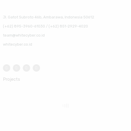
Jl. Gatot Subroto 46b, Ambarawa, Indonesia 50612
(+62) 895-3960-61030 / (+62) 851-2929-4020
team@whitecyber.co.id
whitecyber.co.id
Projects