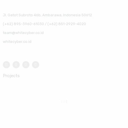
Jl. Gatot Subroto 46b, Ambarawa, Indonesia 50612
(+62) 895-3960-61030 / (+62) 851-2929-4020
team@whitecyber.co.id
whitecyber.co.id
Projects