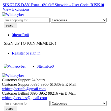
SINGLES DAY
Extra 10% Off Sitewide - User Code:
DISK10
View Exclusions
Search
here
0
Items
Rp
0
SIGN UP TO JOIN MEMBER !
Register or sign in
0
Items
Rp
0
Customer Support
24 hours
Customer Support
0895-3960-61030
via E-Mail
whitecyberinfo@gmail.com
Customer Billing
0895-3952-99216
via E-Mail
whitecybersales@gmail.com
Search
here