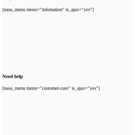
[nasa_menu menu="infomation" is_ajax="yes"]
Need help
[nasa_menu menu="customer-care" is_ajax="yes"]