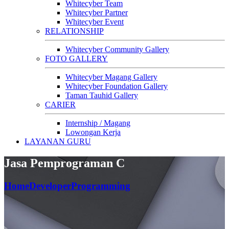
Whitecyber Team
Whitecyber Partner
Whitecyber Event
RELATIONSHIP
Whitecyber Community Gallery
FOTO GALLERY
Whitecyber Magang Gallery
Whitecyber Foundation Gallery
Taman Tauhid Gallery
CARIER
Internship / Magang
Lowongan Kerja
LAYANAN GURU
Jasa Pemprograman C
Home
Developer
Programming