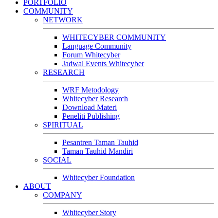
PORTFOLIO
COMMUNITY
NETWORK
WHITECYBER COMMUNITY
Language Community
Forum Whitecyber
Jadwal Events Whitecyber
RESEARCH
WRF Metodology
Whitecyber Research
Download Materi
Peneliti Publishing
SPIRITUAL
Pesantren Taman Tauhid
Taman Tauhid Mandiri
SOCIAL
Whitecyber Foundation
ABOUT
COMPANY
Whitecyber Story