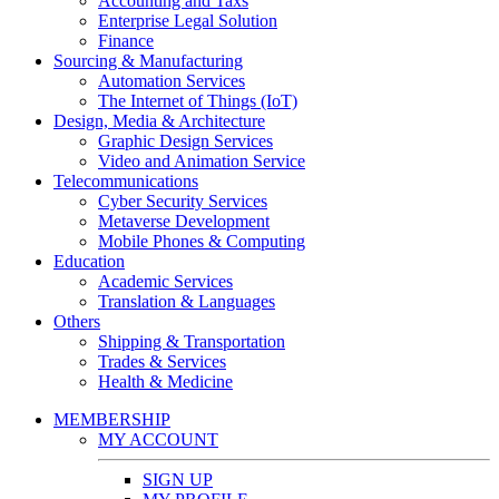
Accounting and Taxs
Enterprise Legal Solution
Finance
Sourcing & Manufacturing
Automation Services
The Internet of Things (IoT)
Design, Media & Architecture
Graphic Design Services
Video and Animation Service
Telecommunications
Cyber Security Services
Metaverse Development
Mobile Phones & Computing
Education
Academic Services
Translation & Languages
Others
Shipping & Transportation
Trades & Services
Health & Medicine
MEMBERSHIP
MY ACCOUNT
SIGN UP