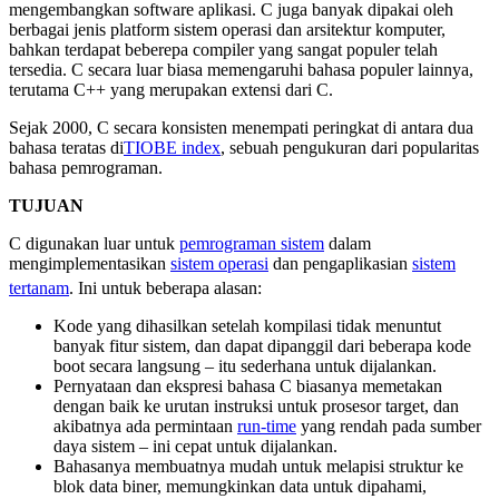
mengembangkan software aplikasi. C juga banyak dipakai oleh
berbagai jenis platform sistem operasi dan arsitektur komputer,
bahkan terdapat beberepa compiler yang sangat populer telah
tersedia. C secara luar biasa memengaruhi bahasa populer lainnya,
terutama C++ yang merupakan extensi dari C.
Sejak 2000, C secara konsisten menempati peringkat di antara dua
bahasa teratas di
TIOBE index
, sebuah pengukuran dari popularitas
bahasa pemrograman.
TUJUAN
C digunakan luar untuk
pemrograman sistem
dalam
mengimplementasikan
sistem operasi
dan pengaplikasian
sistem
tertanam
.
Ini untuk beberapa alasan:
Kode yang dihasilkan setelah kompilasi tidak menuntut
banyak fitur sistem, dan dapat dipanggil dari beberapa kode
boot secara langsung – itu sederhana untuk dijalankan.
Pernyataan dan ekspresi bahasa C biasanya memetakan
dengan baik ke urutan instruksi untuk prosesor target, dan
akibatnya ada permintaan
run-time
yang rendah pada sumber
daya sistem – ini cepat untuk dijalankan.
Bahasanya membuatnya mudah untuk melapisi struktur ke
blok data biner, memungkinkan data untuk dipahami,