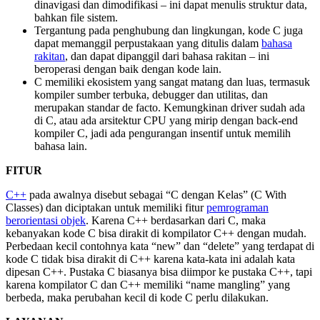
dinavigasi dan dimodifikasi – ini dapat menulis struktur data,
bahkan file sistem.
Tergantung pada penghubung dan lingkungan, kode C juga
dapat memanggil perpustakaan yang ditulis dalam
bahasa
rakitan
, dan dapat dipanggil dari bahasa rakitan – ini
beroperasi dengan baik dengan kode lain.
C memiliki ekosistem yang sangat matang dan luas, termasuk
kompiler sumber terbuka, debugger dan utilitas, dan
merupakan standar de facto. Kemungkinan driver sudah ada
di C, atau ada arsitektur CPU yang mirip dengan back-end
kompiler C, jadi ada pengurangan insentif untuk memilih
bahasa lain.
FITUR
C++
pada awalnya disebut sebagai “C dengan Kelas” (C With
Classes) dan diciptakan untuk memiliki fitur
pemrograman
berorientasi objek
. Karena C++ berdasarkan dari C, maka
kebanyakan kode C bisa dirakit di kompilator C++ dengan mudah.
Perbedaan kecil contohnya kata “new” dan “delete” yang terdapat di
kode C tidak bisa dirakit di C++ karena kata-kata ini adalah kata
dipesan C++. Pustaka C biasanya bisa diimpor ke pustaka C++, tapi
karena kompilator C dan C++ memiliki “name mangling” yang
berbeda, maka perubahan kecil di kode C perlu dilakukan.