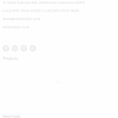
Jl. Gatot Subroto 46b, Ambarawa, Indonesia 50612
(+62) 895-3960-61030 / (+62) 851-2929-4020
team@whitecyber.co.id
whitecyber.co.id
Projects
Need help