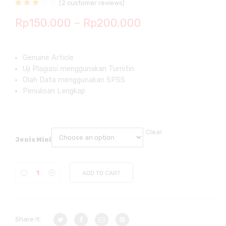
(
2
customer reviews)
Rated
2
Price
Rp
150.000
–
Rp
200.000
3.00
out
of 5
range:
based on
customer
ratings
Rp150.000
Genuine Article
Uji Plagiasi menggunakan Turnitin
through
Olah Data menggunakan SPSS
Rp200.000
Penulisan Lengkap
Clear
Jenis Mini
ADD TO CART
Share it: