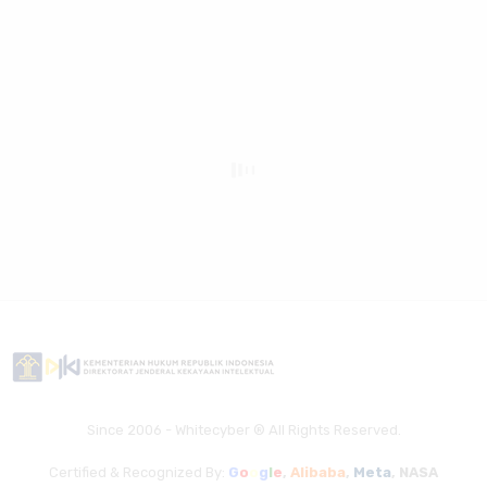
Since 2006 - Whitecyber ® All Rights Reserved.
Certified & Recognized By:
G
o
o
g
l
e
,
Alibaba
,
Meta
,
NASA