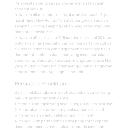
Persyaratan penulisan pelaporan mini riset adalah
sebagai berikut:
a. Naskah diketik pada kertas ukuran A4, spasi 1,5, jenis
huruf Times New Roman 12. Batas pengetikan adalah
samping kiri 4cm, samping kanan 3cm, batas atas 3cm,
dan batas bawah 3cm.
b. Naskah ditulis minimal 5 (lima) dan maksimal 20 (dua
puluh) halaman (pendahuluan sampai daftar pustaka).
c. Bahasa Indonesia yang digunakan hendaknya baku
dengan tata bahasa dan ejaan yang disempurnakan,
sederhana, jelas, satu kesatuan, mengutamakan istilah
yang mudah dimengerti, tidak menggunakan singkatan
seperti “tdk”, “tsb”, “yg”, “dgn”, “sbb”, “dll”.
Persiapan Penelitian
Dalam melaksanaka mini riset, ada beberapa hal yang
perlu dilakukan terlebih dahulu:
1. Menemukan topik yang akan diangkat dalam mini riset.
2. Menetukan lokasi tempat pelaksanaan mini riset
3. Menentukan waktu pelaksanaan mini riset.
4. Mengajukan permohonan surat pengantar kepada
dosen pengampu yang ditujukan kepada pimpinan