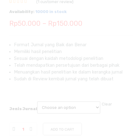
(
1
customer review)
Rated
1
5.00
out
Availability:
10000 in stock
of 5 based on
customer
Price
Rp
50.000
–
Rp
150.000
rating
range:
Rp50.000
Format Jurnal yang Baik dan Benar
Memiliki hasil penelitian
through
Sesuai dengan kaidah metodologi penelitian
Rp150.000
Telah mendapatkan persetujuan dari berbagai pihak
Menuangkan hasil penelitian ke dalam kerangka jurnal
Sudah di Review kembali jurnal yang telah dibuat
Clear
Jenis Jurnal
ADD TO CART