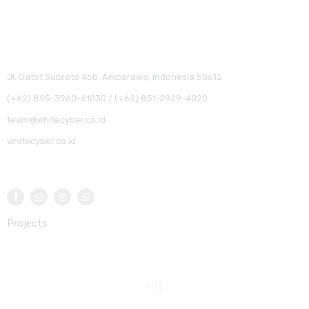
Jl. Gatot Subroto 46b, Ambarawa, Indonesia 50612
(+62) 895-3960-61030 / (+62) 851-2929-4020
team@whitecyber.co.id
whitecyber.co.id
Projects