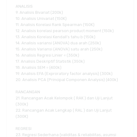
ANALISIS
9. Analisis Bivariat (200k)
10. Analisis Univariat (150K)
11. Analisis Korelasi Rank Spearman (150K)
12. Analisis korelasi pearson product moment (150k)
13. Analisis Korelasi Kendall’s tahu b (150k)
14. Analisis variansi (ANOVA) dua arah (250k)
15. Analisis Variansi (ANOVA) satu arah (250k)
16. Analisis Regresi Linier = (350k)
17. Analisis Deskriptif Statistik (350k)
18. Analisis SEM = (400k)
19. Analisis EFA (Exproratory factor analysis) (300k)
20. Analisis PCA (Principal Componen Analysis) (400k)
RANCANGAN
21. Rancangan Acak Kelompok ( RAK ) dan Uji Lanjut
(300k)
22. Rancangan Acak Lengkap ( RAL ) dan Uji Lanjut
(300K)
REGRESI
23. Regresi Sederhana (validitas & reliabilitas, asumsi