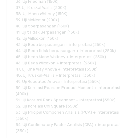
36. Uji Friedman (150K)
37. Uji Kruskal Wallis (200K)
38. Uji Mann Whitney (150K)
39. Uji McNemar (200k)
40. Uji t berpasangan (150k)
41. Uji t Tidak Berpasangan (150k)
42. Uji Willcoxon (150k)
43. Uji Beda berpasangan + interpretasi (250k)
44. Uji Beda tidak berpasangan + interpretasi (250k)
45. Uji beda Mann Whitney + interpretasi (250k)
46. Uji Beda Wilcoxon + Interpretasi (250k)
47. Uji One Way Anova + interpretasi (350k)
48. Uji Kruskal-Wallis + Interpretasi (350k)
49. Uji Repeated Anova + Interpretasi (350k)
50. Uji Korelasi Pearson Product Moment + Interpretasi
(400k)
51. Uji Korelasi Rank Spearmant + interpretasi (350k)
52. Uji Korelasi Chi Square (350k)
53. Uji Pricipal Componen Analisis (PCA) + interpretasi
(350k)
54. Uji Confirmatory Factor Analisis (CFA) + interpretasi
(350k)
.