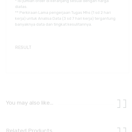
* Isi jumlah order di keranjang sesuai dengan harga
diatas.
** Perkiraan Lama pengerjaan Tugas Mhs (1 sd 2 hari
kerja) untuk Analisa Data (3 sd 7 hari kerja) tergantung
banyaknya data dan tingkat kesulitannya.
RESULT
You may also like…
Related Products