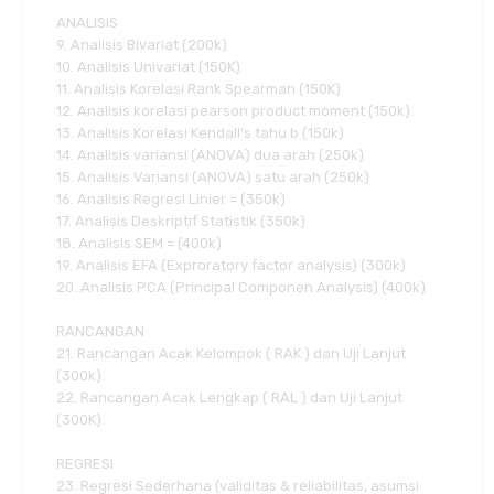
ANALISIS
9. Analisis Bivariat (200k)
10. Analisis Univariat (150K)
11. Analisis Korelasi Rank Spearman (150K)
12. Analisis korelasi pearson product moment (150k)
13. Analisis Korelasi Kendall’s tahu b (150k)
14. Analisis variansi (ANOVA) dua arah (250k)
15. Analisis Variansi (ANOVA) satu arah (250k)
16. Analisis Regresi Linier = (350k)
17. Analisis Deskriptif Statistik (350k)
18. Analisis SEM = (400k)
19. Analisis EFA (Exproratory factor analysis) (300k)
20. Analisis PCA (Principal Componen Analysis) (400k)
RANCANGAN
21. Rancangan Acak Kelompok ( RAK ) dan Uji Lanjut
(300k)
22. Rancangan Acak Lengkap ( RAL ) dan Uji Lanjut
(300K)
REGRESI
23. Regresi Sederhana (validitas & reliabilitas, asumsi