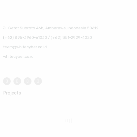
Jl. Gatot Subroto 46b, Ambarawa, Indonesia 50612
(+62) 895-3960-61030 / (+62) 851-2929-4020
team@whitecyber.co.id
whitecyber.co.id
Projects