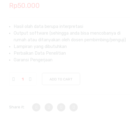
Rp
50.000
Hasil olah data berupa interpretasi
Output software (sehingga anda bisa mencobanya di
rumah atau ditanyakan oleh dosen pembimbing/penguji)
Lampiran yang dibutuhkan
Perbaikan Data Penelitian
Garansi Pengerjaan
ADD TO CART
Share it: