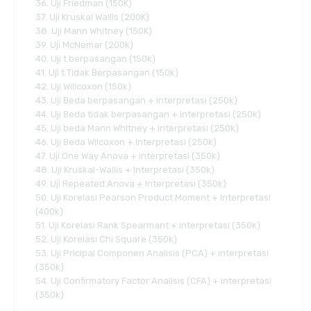
36. Uji Friedman (150K)
37. Uji Kruskal Wallis (200K)
38. Uji Mann Whitney (150K)
39. Uji McNemar (200k)
40. Uji t berpasangan (150k)
41. Uji t Tidak Berpasangan (150k)
42. Uji Willcoxon (150k)
43. Uji Beda berpasangan + interpretasi (250k)
44. Uji Beda tidak berpasangan + interpretasi (250k)
45. Uji beda Mann Whitney + interpretasi (250k)
46. Uji Beda Wilcoxon + Interpretasi (250k)
47. Uji One Way Anova + interpretasi (350k)
48. Uji Kruskal-Wallis + Interpretasi (350k)
49. Uji Repeated Anova + Interpretasi (350k)
50. Uji Korelasi Pearson Product Moment + Interpretasi
(400k)
51. Uji Korelasi Rank Spearmant + interpretasi (350k)
52. Uji Korelasi Chi Square (350k)
53. Uji Pricipal Componen Analisis (PCA) + interpretasi
(350k)
54. Uji Confirmatory Factor Analisis (CFA) + interpretasi
(350k)
.