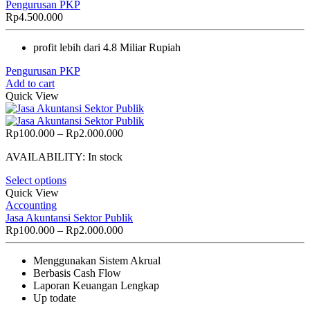
Pengurusan PKP
Rp
4.500.000
profit lebih dari 4.8 Miliar Rupiah
Pengurusan PKP
Add to cart
Quick View
Price
Rp
100.000
–
Rp
2.000.000
range:
AVAILABILITY:
In stock
Rp100.000
through
Select options
Rp2.000.000
Quick View
Accounting
Jasa Akuntansi Sektor Publik
Price
Rp
100.000
–
Rp
2.000.000
range:
Rp100.000
Menggunakan Sistem Akrual
through
Berbasis Cash Flow
Rp2.000.000
Laporan Keuangan Lengkap
Up todate