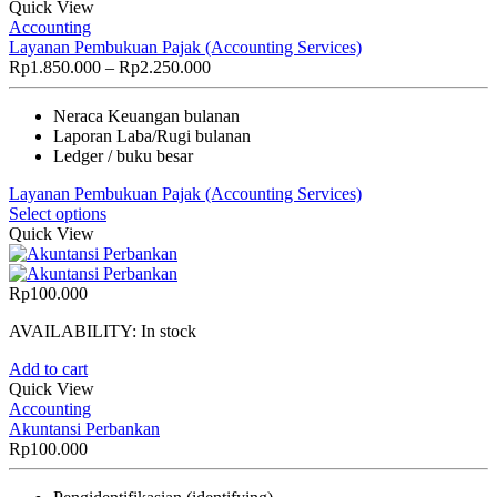
Quick View
Accounting
Layanan Pembukuan Pajak (Accounting Services)
Price
Rp
1.850.000
–
Rp
2.250.000
range:
Rp1.850.000
Neraca Keuangan bulanan
through
Laporan Laba/Rugi bulanan
Rp2.250.000
Ledger / buku besar
Layanan Pembukuan Pajak (Accounting Services)
Select options
Quick View
Rp
100.000
AVAILABILITY:
In stock
Add to cart
Quick View
Accounting
Akuntansi Perbankan
Rp
100.000