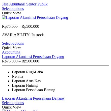
Jasa Akuntansi Sektor Publik
Select options
Quick View
Price
Rp
75.000
–
Rp
500.000
range:
AVAILABILITY:
In stock
Rp75.000
through
Select options
Rp500.000
Quick View
Accounting
Laporan Akuntansi Perusahaan Dagang
Price
Rp
75.000
–
Rp
500.000
range:
Rp75.000
Laporan Rugi-Laba
through
Neraca
Rp500.000
Laporan Arus Kas
Laporan Hutang
Laporan Persediaan Barang
Laporan Akuntansi Perusahaan Dagang
Select options
Quick View