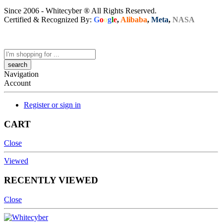
Since 2006 - Whitecyber ® All Rights Reserved.
Certified & Recognized By:
G
o
o
g
l
e
,
Alibaba
,
Meta
,
NASA
Search
here
Navigation
Account
Register or sign in
CART
Close
Viewed
RECENTLY VIEWED
Close