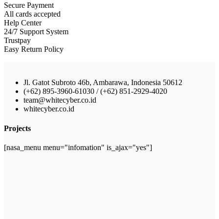
Secure Payment
All cards accepted
Help Center
24/7 Support System
Trustpay
Easy Return Policy
Jl. Gatot Subroto 46b, Ambarawa, Indonesia 50612
(+62) 895-3960-61030 / (+62) 851-2929-4020
team@whitecyber.co.id
whitecyber.co.id
Projects
[nasa_menu menu="infomation" is_ajax="yes"]