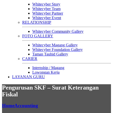
Whitecyber Story
Whitecyber Team
Whitecyber Partner
Whitecyber Event
RELATIONSHIP
Whitecyber Community Gallery
FOTO GALLERY
Whitecyber Magang Gallery
Whitecyber Foundation Gallery
Taman Tauhid Gallery
CARIER
Internship / Magang
Lowongan Kerja
LAYANAN GURU
Pengurusan SKF – Surat Keterangan
Fiskal
Home
Accounting