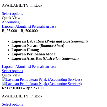
range:
AVAILABILITY:
In stock
Rp75.000
through
Select options
Rp500.000
Quick View
Accounting
Laporan Akuntansi Perusahaan Jasa
Price
Rp
75.000
–
Rp
500.000
range:
Rp75.000
Laporan Laba Rugi (
Profit and Loss Statement
)
through
Laporan Neraca (
Balance Sheet
)
Rp500.000
Laporan Hutang
Laporan Perubahan Modal
Laporan Arus Kas (
Cash Flow Statement
)
Laporan Akuntansi Perusahaan Jasa
Select options
Quick View
Price
Rp
1.850.000
–
Rp
2.250.000
range:
AVAILABILITY:
In stock
Rp1.850.000
through
Select options
Rp2.250.000