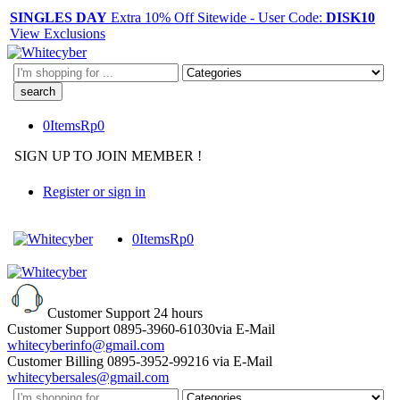
SINGLES DAY
Extra 10% Off Sitewide - User Code:
DISK10
View Exclusions
Search
here
0
Items
Rp
0
SIGN UP TO JOIN MEMBER !
Register or sign in
0
Items
Rp
0
Customer Support
24 hours
Customer Support
0895-3960-61030
via E-Mail
whitecyberinfo@gmail.com
Customer Billing
0895-3952-99216
via E-Mail
whitecybersales@gmail.com
Search