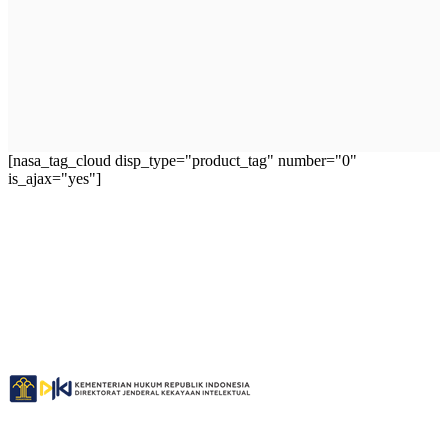
[nasa_tag_cloud disp_type="product_tag" number="0"
is_ajax="yes"]