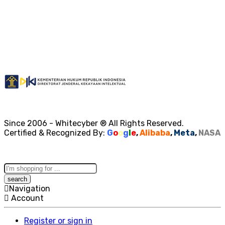
Since 2006 - Whitecyber ® All Rights Reserved.
Certified & Recognized By:
G
o
o
g
l
e
,
Alibaba
,
Meta
,
NASA
Search
here
Navigation
Account
Register or sign in