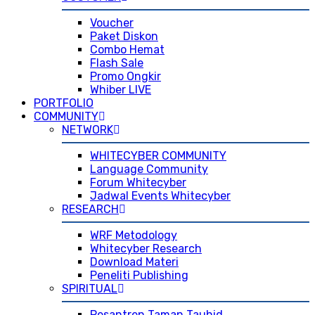
Voucher
Paket Diskon
Combo Hemat
Flash Sale
Promo Ongkir
Whiber LIVE
PORTFOLIO
COMMUNITY
NETWORK
WHITECYBER COMMUNITY
Language Community
Forum Whitecyber
Jadwal Events Whitecyber
RESEARCH
WRF Metodology
Whitecyber Research
Download Materi
Peneliti Publishing
SPIRITUAL
Pesantren Taman Tauhid