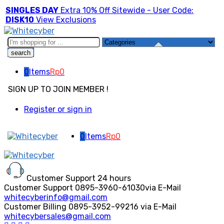
SINGLES DAY
Extra 10% Off Sitewide - User Code:
DISK10
View Exclusions
Search
here
0
Items
Rp
0
SIGN UP TO JOIN MEMBER !
Register or sign in
0
Items
Rp
0
Customer Support
24 hours
Customer Support
0895-3960-61030
via E-Mail
whitecyberinfo@gmail.com
Customer Billing
0895-3952-99216
via E-Mail
whitecybersales@gmail.com