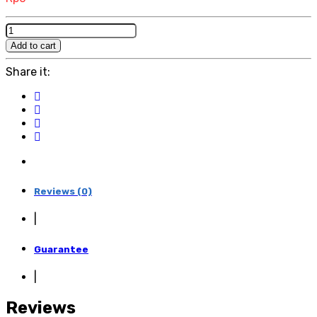
Enterprise
SEO
Add to cart
Services
quantity
Share it:
Reviews (0)
|
Guarantee
|
Reviews