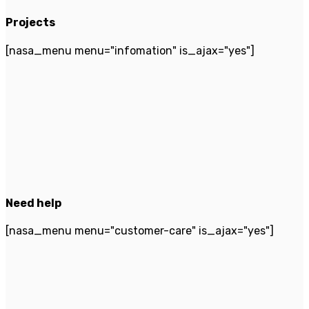
Projects
[nasa_menu menu="infomation" is_ajax="yes"]
Need help
[nasa_menu menu="customer-care" is_ajax="yes"]