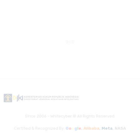
Since 2006 - Whitecyber ® All Rights Reserved.
Certified & Recognized By:
G
o
o
g
l
e
,
Alibaba
,
Meta
,
NASA