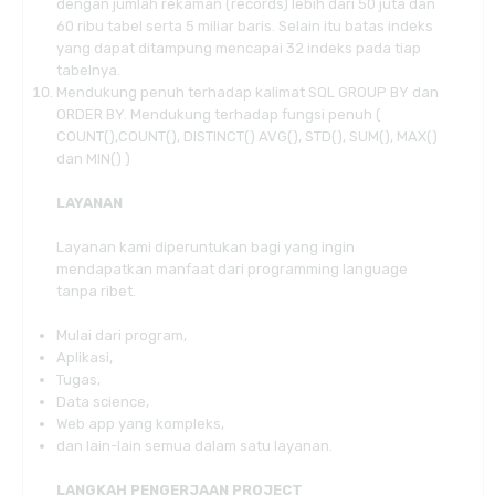
dengan jumlah rekaman (
records
) lebih dari 50 juta dan
60 ribu tabel serta 5 miliar baris. Selain itu batas indeks
yang dapat ditampung mencapai 32 indeks pada tiap
tabelnya.
Mendukung penuh terhadap kalimat SQL GROUP BY dan
ORDER BY. Mendukung terhadap fungsi penuh (
COUNT(),COUNT(), DISTINCT() AVG(), STD(), SUM(), MAX()
dan MIN() )
LAYANAN
Layanan kami diperuntukan bagi yang ingin
mendapatkan manfaat dari programming language
tanpa ribet.
Mulai dari program,
Aplikasi,
Tugas,
Data science,
Web app yang kompleks,
dan lain-lain semua dalam satu layanan.
LANGKAH PENGERJAAN PROJECT