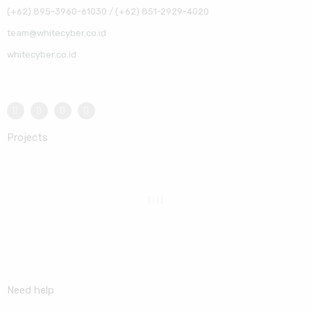
(+62) 895-3960-61030 / (+62) 851-2929-4020
team@whitecyber.co.id
whitecyber.co.id
Projects
Need help