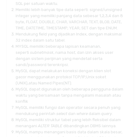
SQL per satuan waktu.
Memiliki lebih banyak tipe data seperti: signed/unsigned
integer yang memiliki panjang data sebesar 1,2,3,4 dan 8
byte, FLOAT, DOUBLE, CHAR, VARCHAR, TEXT, BLOB, DATE,
TIME, DATETIME, TIMESTAMP, YEAR, SET dan tipe ENUM.
Mendukung field yang dijadikan Index, dengan maksimal
32 index dalam satu tabel.
MYSQL memiliki beberapa lapisan keamanan,
seperti
subnetmask
, nama
host
, dan izin akses user
dengan sistem perijinan yang mendetail serta
sandi/password terenkripsi.
MySQL dapat melakukan koneksi dengan klien
slot
gacor
menggunakan protokol TCP/IP,Unix soket
(UNIX),atau Named Pipes(NT).
MySQL dapat digunakan oleh beberapa pengguna dalam
waktu yang bersamaan tanpa mengalami masalah atau
konflik
MySQL memiliki fungsi dan operator secara penuh yang
mendukung perintah
select
dan
where
dalam
query
.
MySQL memiliki struktur tabel yang lebih fleksibel dalam
menangani
ALTER TABLE
dibandingkan DBMS lainnya.
MySQL mampu menangani basis data dalam skala besar,