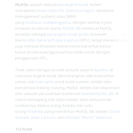
MySQL
adalah sebuah
perangkat lunak
sistem
manajemen
basis data
SQL
(
bahasa Inggris
:
database
management system
) atau DBMS
yang
multialur
,
multipengguna
, dengan sekitar 6 juta
instalasi di seluruh dunia.
MySQL AB
membuat MySQL
tersedia sebagai
perangkat lunak gratis
di bawah
lisensi
GNU General Public License
(GPL), tetapi mereka
Viewed
juga menjual di bawah lisensi komersial untuk kasus-
kasus di mana penggunaannya tidak cocok dengan
penggunaan GPL.
Tidak sama dengan proyek-proyek seperti
Apache
, di
mana perangkat lunak dikembangkan oleh komunitas
umum, dan
hak cipta
untuk kode sumber dimiliki oleh
penulisnya masing-masing, MySQL dimiliki dan disponsori
oleh sebuah perusahaan komersial
Swedia
MySQL AB
, di
mana memegang hak cipta hampir atas semua kode
sumbernya. Kedua orang Swedia dan satu
orang
Finlandia
yang mendirikan MySQL AB adalah:
David
Axmark
,
Allan Larsson
, dan
Michael “Monty” Widenius
.
TUJUAN