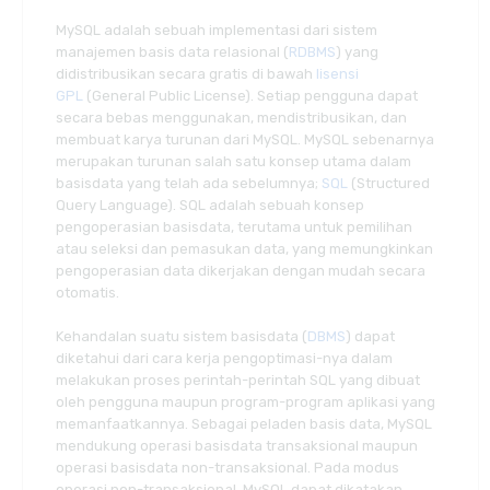
MySQL adalah sebuah implementasi dari sistem
manajemen basis data relasional (
RDBMS
) yang
didistribusikan secara gratis di bawah
lisensi
GPL
(General Public License). Setiap pengguna dapat
secara bebas menggunakan, mendistribusikan, dan
membuat karya turunan dari MySQL. MySQL sebenarnya
merupakan turunan salah satu konsep utama dalam
basisdata yang telah ada sebelumnya;
SQL
(Structured
Query Language). SQL adalah sebuah konsep
pengoperasian basisdata, terutama untuk pemilihan
atau seleksi dan pemasukan data, yang memungkinkan
pengoperasian data dikerjakan dengan mudah secara
otomatis.
Kehandalan suatu sistem basisdata (
DBMS
) dapat
diketahui dari cara kerja pengoptimasi-nya dalam
melakukan proses perintah-perintah SQL yang dibuat
oleh pengguna maupun program-program aplikasi yang
memanfaatkannya. Sebagai peladen basis data, MySQL
mendukung operasi basisdata transaksional maupun
operasi basisdata non-transaksional. Pada modus
operasi non-transaksional, MySQL dapat dikatakan