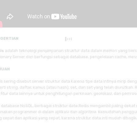
NGERTIAN
is
adalah teknologi penyimpanan struktur data dalam memori yang bers
tionary Server dan berfungsi sebagai database, pengelolaan cache, mes
JUAN
is sering disebut server struktur data karena tipe data intinya mirip
erti string, daftar, kamus (atau hash), set, dan set yang telah diurutka
 fitur data lainnya untuk penghitungan perkiraan, geolokasi, dan pemros
i database NoSQL, berbagai struktur data Redis mengambil paling dekat d
unakan programmer di dalam aplikasi dan algoritma. Kemudahan pengg
g cepat dan aplikasi yang cepat, karena struktur data inti mudah dibagi