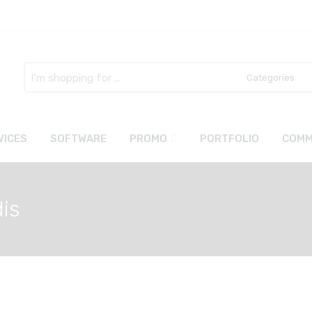
Search
here
VICES
SOFTWARE
PROMO
PORTFOLIO
COMM
is