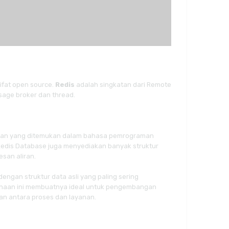
ifat open source.
Redis
adalah singkatan dari Remote
sage broker dan thread.
 dengan yang ditemukan dalam bahasa pemrograman
n. Redis Database juga menyediakan banyak struktur
esan aliran.
engan struktur data asli yang paling sering
unaan ini membuatnya ideal untuk pengembangan
kan antara proses dan layanan.