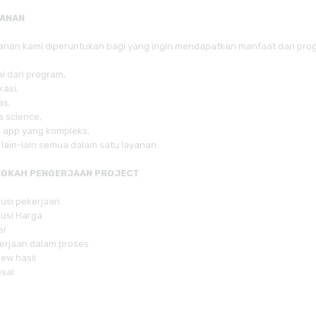
YANAN
anan kami diperuntukan bagi yang ingin mendapatkan manfaat dari prog
i dari program,
kasi,
as,
a science,
 app yang kompleks,
 lain-lain semua dalam satu layanan.
NGKAH PENGERJAAN PROJECT
kusi pekerjaan
kusi Harga
er
erjaan dalam proses
iew hasil
esai