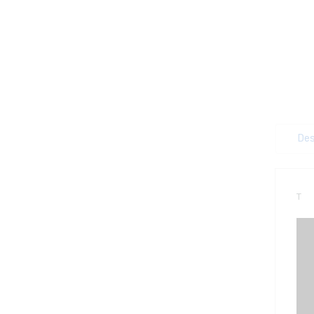
Des
T