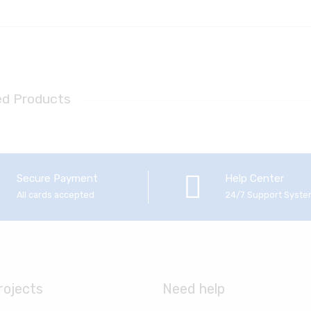
ed Products
Secure Payment
Help Center
All cards accepted
24/7 Support Syst
rojects
Need help