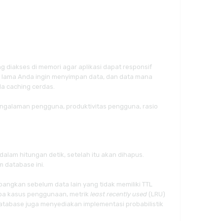
diakses di memori agar aplikasi dapat responsif
 lama Anda ingin menyimpan data, dan data mana
la caching cerdas.
engalaman pengguna, produktivitas pengguna, rasio
 dalam hitungan detik, setelah itu akan dihapus.
m database ini.
bangkan sebelum data lain yang tidak memiliki TTL
pa kasus penggunaan, metrik
least recently used
(LRU)
Database juga menyediakan implementasi probabilistik