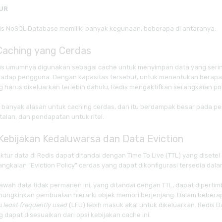
UR
is NoSQL Database memiliki banyak kegunaan, beberapa di antaranya:
 Caching yang Cerdas
is umumnya digunakan sebagai cache untuk menyimpan data yang sering 
hadap pengguna. Dengan kapasitas tersebut, untuk menentukan berapa
g harus dikeluarkan terlebih dahulu, Redis mengaktifkan serangkaian po
 banyak alasan untuk caching cerdas, dan itu berdampak besar pada p
talan, dan pendapatan untuk ritel.
 Kebijakan Kedaluwarsa dan Data Eviction
ktur data di Redis dapat ditandai dengan Time To Live (TTL) yang disetel
angkaian “Eviction Policy” cerdas yang dapat dikonfigurasi tersedia dala
bawah data tidak permanen ini, yang ditandai dengan TTL, dapat dipertim
ungkinkan pembuatan hierarki objek memori berjenjang. Dalam bebera
u
least frequently used
(LFU) lebih masuk akal untuk dikeluarkan. Redis 
 dapat disesuaikan dari opsi kebijakan cache ini.