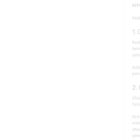
FIT
Red
1.
Red
ter
yan
Ada
pen
2.
Stru
Ser
Di 
mem
ata
yang