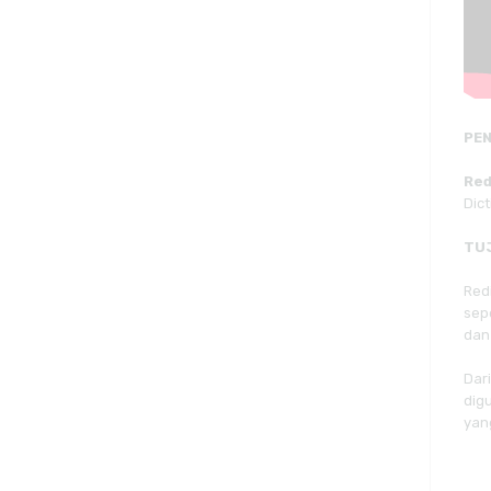
PE
Red
Dic
TU
Red
sep
dan
Dar
dig
yan