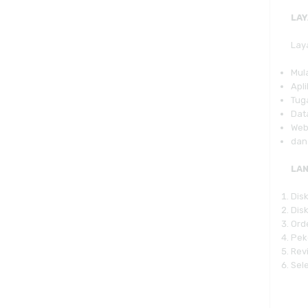
LA
Lay
Mula
Apli
Tug
Dat
Web
dan
LA
Dis
Dis
Ord
Pek
Rev
Sel