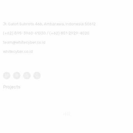
Jl. Gatot Subroto 46b, Ambarawa, Indonesia 50612
(+62) 895-3960-61030 / (+62) 851-2929-4020
team@whitecyber.co.id
whitecyber.co.id
Projects