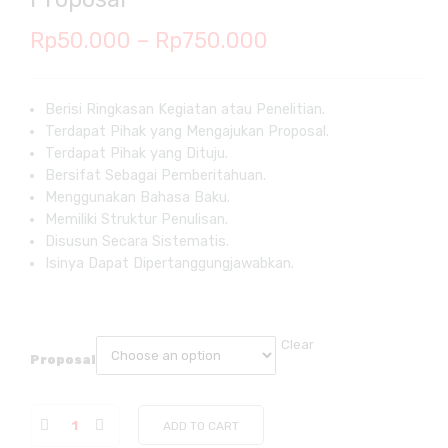
Price
Rp
50.000
–
Rp
750.000
range:
Rp50.000
Berisi Ringkasan Kegiatan atau Penelitian.
Terdapat Pihak yang Mengajukan Proposal.
through
Terdapat Pihak yang Dituju.
Rp750.000
Bersifat Sebagai Pemberitahuan.
Menggunakan Bahasa Baku.
Memiliki Struktur Penulisan.
Disusun Secara Sistematis.
Isinya Dapat Dipertanggungjawabkan.
Clear
Proposal
ADD TO CART