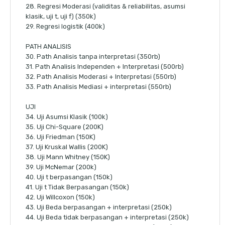
28. Regresi Moderasi (validitas & reliabilitas, asumsi
klasik, uji t, uji f) (350k)
29. Regresi logistik (400k)
PATH ANALISIS
30. Path Analisis tanpa interpretasi (350rb)
31. Path Analisis Independen + Interpretasi (500rb)
32. Path Analisis Moderasi + Interpretasi (550rb)
33. Path Analisis Mediasi + interpretasi (550rb)
UJI
34. Uji Asumsi Klasik (100k)
35. Uji Chi-Square (200K)
36. Uji Friedman (150K)
37. Uji Kruskal Wallis (200K)
38. Uji Mann Whitney (150K)
39. Uji McNemar (200k)
40. Uji t berpasangan (150k)
41. Uji t Tidak Berpasangan (150k)
42. Uji Willcoxon (150k)
43. Uji Beda berpasangan + interpretasi (250k)
44. Uji Beda tidak berpasangan + interpretasi (250k)