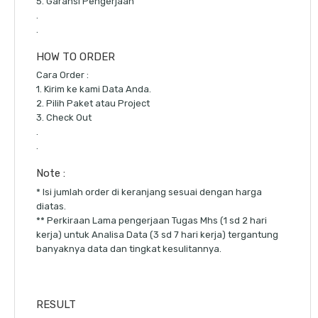
5. Garansi Pengerjaan
.
.
HOW TO ORDER
Cara Order :
1. Kirim ke kami Data Anda.
2. Pilih Paket atau Project
3. Check Out
.
.
Note :
* Isi jumlah order di keranjang sesuai dengan harga
diatas.
** Perkiraan Lama pengerjaan Tugas Mhs (1 sd 2 hari
kerja) untuk Analisa Data (3 sd 7 hari kerja) tergantung
banyaknya data dan tingkat kesulitannya.
RESULT