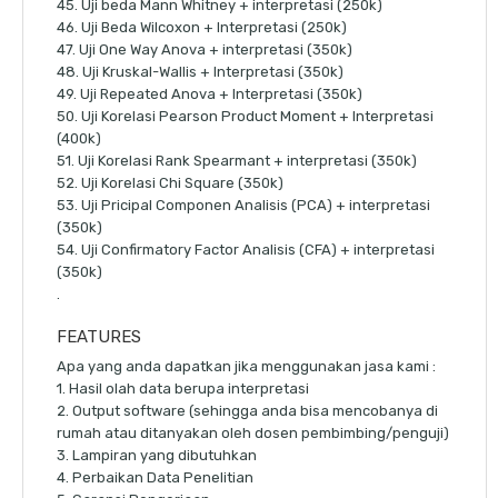
45. Uji beda Mann Whitney + interpretasi (250k)
46. Uji Beda Wilcoxon + Interpretasi (250k)
47. Uji One Way Anova + interpretasi (350k)
48. Uji Kruskal-Wallis + Interpretasi (350k)
49. Uji Repeated Anova + Interpretasi (350k)
50. Uji Korelasi Pearson Product Moment + Interpretasi
(400k)
51. Uji Korelasi Rank Spearmant + interpretasi (350k)
52. Uji Korelasi Chi Square (350k)
53. Uji Pricipal Componen Analisis (PCA) + interpretasi
(350k)
54. Uji Confirmatory Factor Analisis (CFA) + interpretasi
(350k)
.
FEATURES
Apa yang anda dapatkan jika menggunakan jasa kami :
1. Hasil olah data berupa interpretasi
2. Output software (sehingga anda bisa mencobanya di
rumah atau ditanyakan oleh dosen pembimbing/penguji)
3. Lampiran yang dibutuhkan
4. Perbaikan Data Penelitian