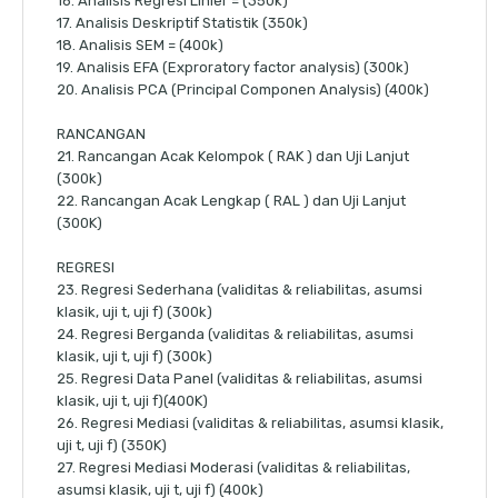
16. Analisis Regresi Linier = (350k)
17. Analisis Deskriptif Statistik (350k)
18. Analisis SEM = (400k)
19. Analisis EFA (Exproratory factor analysis) (300k)
20. Analisis PCA (Principal Componen Analysis) (400k)
RANCANGAN
21. Rancangan Acak Kelompok ( RAK ) dan Uji Lanjut
(300k)
22. Rancangan Acak Lengkap ( RAL ) dan Uji Lanjut
(300K)
REGRESI
23. Regresi Sederhana (validitas & reliabilitas, asumsi
klasik, uji t, uji f) (300k)
24. Regresi Berganda (validitas & reliabilitas, asumsi
klasik, uji t, uji f) (300k)
25. Regresi Data Panel (validitas & reliabilitas, asumsi
klasik, uji t, uji f)(400K)
26. Regresi Mediasi (validitas & reliabilitas, asumsi klasik,
uji t, uji f) (350K)
27. Regresi Mediasi Moderasi (validitas & reliabilitas,
asumsi klasik, uji t, uji f) (400k)