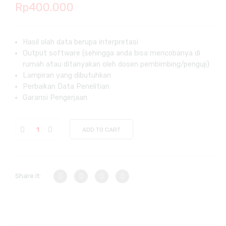
Rp
400.000
Hasil olah data berupa interpretasi
Output software (sehingga anda bisa mencobanya di
rumah atau ditanyakan oleh dosen pembimbing/penguji)
Lampiran yang dibutuhkan
Perbaikan Data Penelitian
Garansi Pengerjaan
ADD TO CART
Share it: