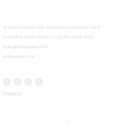
Jl. Gatot Subroto 46b, Ambarawa, Indonesia 50612
(+62) 895-3960-61030 / (+62) 851-2929-4020
team@whitecyber.co.id
whitecyber.co.id
Projects