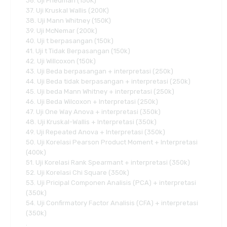
36. Uji Friedman (150K)
37. Uji Kruskal Wallis (200K)
38. Uji Mann Whitney (150K)
39. Uji McNemar (200k)
40. Uji t berpasangan (150k)
41. Uji t Tidak Berpasangan (150k)
42. Uji Willcoxon (150k)
43. Uji Beda berpasangan + interpretasi (250k)
44. Uji Beda tidak berpasangan + interpretasi (250k)
45. Uji beda Mann Whitney + interpretasi (250k)
46. Uji Beda Wilcoxon + Interpretasi (250k)
47. Uji One Way Anova + interpretasi (350k)
48. Uji Kruskal-Wallis + Interpretasi (350k)
49. Uji Repeated Anova + Interpretasi (350k)
50. Uji Korelasi Pearson Product Moment + Interpretasi
(400k)
51. Uji Korelasi Rank Spearmant + interpretasi (350k)
52. Uji Korelasi Chi Square (350k)
53. Uji Pricipal Componen Analisis (PCA) + interpretasi
(350k)
54. Uji Confirmatory Factor Analisis (CFA) + interpretasi
(350k)
.