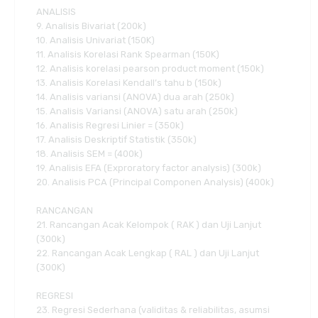
ANALISIS
9. Analisis Bivariat (200k)
10. Analisis Univariat (150K)
11. Analisis Korelasi Rank Spearman (150K)
12. Analisis korelasi pearson product moment (150k)
13. Analisis Korelasi Kendall’s tahu b (150k)
14. Analisis variansi (ANOVA) dua arah (250k)
15. Analisis Variansi (ANOVA) satu arah (250k)
16. Analisis Regresi Linier = (350k)
17. Analisis Deskriptif Statistik (350k)
18. Analisis SEM = (400k)
19. Analisis EFA (Exproratory factor analysis) (300k)
20. Analisis PCA (Principal Componen Analysis) (400k)
RANCANGAN
21. Rancangan Acak Kelompok ( RAK ) dan Uji Lanjut
(300k)
22. Rancangan Acak Lengkap ( RAL ) dan Uji Lanjut
(300K)
REGRESI
23. Regresi Sederhana (validitas & reliabilitas, asumsi