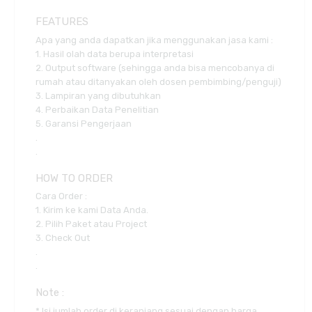
FEATURES
Apa yang anda dapatkan jika menggunakan jasa kami :
1. Hasil olah data berupa interpretasi
2. Output software (sehingga anda bisa mencobanya di
rumah atau ditanyakan oleh dosen pembimbing/penguji)
3. Lampiran yang dibutuhkan
4. Perbaikan Data Penelitian
5. Garansi Pengerjaan
.
.
HOW TO ORDER
Cara Order :
1. Kirim ke kami Data Anda.
2. Pilih Paket atau Project
3. Check Out
.
.
Note :
* Isi jumlah order di keranjang sesuai dengan harga